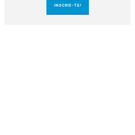
INSCRIE-TE!
LOCATIA CONFERINTEI
AFACERI.RO IASI 2016
10 FEBRUARIE 2016