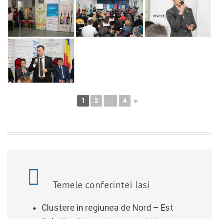
1
2
...
4
►
Temele conferintei Iasi
Clustere in regiunea de Nord – Est