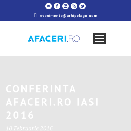
evenimente@arhipelago.com
CONFERINTA
AFACERI.RO IASI
2016
10 Februarie 2016