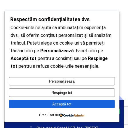
Respectăm confidențialitatea dvs
Cookie-urile ne ajută să îmbunătățim experiența
dvs., să oferim conținut personalizat și să analizăm
traficul. Puteți alege ce cookie-uri să permiteți
făcând clic pe
Personalizează
. Faceți clic pe
Acceptă tot
pentru a consimți sau pe
Respinge
tot
pentru a refuza cookie-urile neesențiale.
Personalizează
Respinge tot
Acceptă tot
CAMERA DE COMERT
Vă putem ajuta cu ceva ?
Propulsat de
SI INDUSTRIE IASI