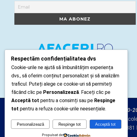
Respectăm confidențialitatea dvs
Cookie-urile ne ajută să îmbunătățim experiența
dvs., să oferim conținut personalizat și să analizăm
traficul. Puteți alege ce cookie-uri să permiteți
făcând clic pe
Personalizează
. Faceți clic pe
Acceptă tot
pentru a consimți sau pe
Respinge
tot
pentru a refuza cookie-urile neesențiale.
Arhipelago Interactive © 2010-20
Datele cu caracter personal col
Personalizează
Respinge tot
Acceptă tot
autorizat inregistrat cu nr. 7381
Propulsat de
Caracter Personal