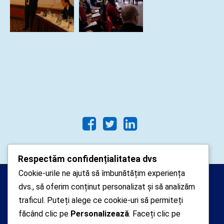
Respectăm confidențialitatea dvs
Cookie-urile ne ajută să îmbunătățim experiența
Arhipelago Interactive © 2010-
dvs., să oferim conținut personalizat și să analizăm
2024. Toate drepturile rezervate.
traficul. Puteți alege ce cookie-uri să permiteți
Datele cu caracter personal
făcând clic pe
Personalizează
. Faceți clic pe