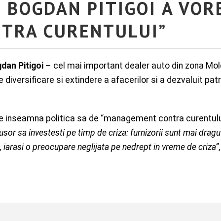
 BOGDAN PITIGOI A VOR
TRA CURENTULUI”
dan Pitigoi
– cel mai important dealer auto din zona Mold
e diversificare si extindere a afacerilor si a dezvaluit pat
 ce inseamna politica sa de “management contra curentulu
or sa investesti pe timp de criza: furnizorii sunt mai draguti
 iarasi o preocupare neglijata pe nedrept in vreme de criza”