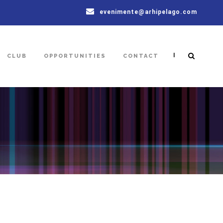
evenimente@arhipelago.com
|
CLUB
OPPORTUNITIES
CONTACT