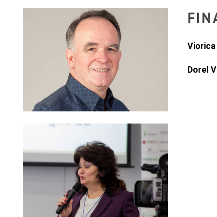
FIN
Vioric
Dorel 