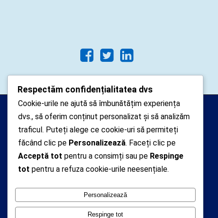
Respectăm confidențialitatea dvs
Cookie-urile ne ajută să îmbunătățim experiența
Arhipelago Interactive © 2010-
dvs., să oferim conținut personalizat și să analizăm
2024. Toate drepturile rezervate.
traficul. Puteți alege ce cookie-uri să permiteți
Datele cu caracter personal
făcând clic pe
Personalizează
. Faceți clic pe
Acceptă tot
pentru a consimți sau pe
Respinge
colectate pe acest site sunt administrate de un
tot
pentru a refuza cookie-urile neesențiale.
operator
autorizat inregistrat cu nr. 7381 la Autoritatea
Personalizează
Nationala de Supraveghere a Prelucrarii Datelor cu
Caracter Personal
Respinge tot