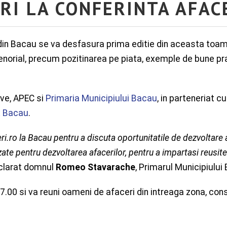
ERI LA CONFERINTA AFAC
tii din Bacau se va desfasura prima editie din aceasta toa
norial, precum pozitinarea pe piata, exemple de bune pra
ive, APEC si
Primaria Municipiului Bacau
, in parteneriat c
x Bacau
.
ri.ro la Bacau pentru a discuta oportunitatile de dezvoltare
zate pentru dezvoltarea afacerilor, pentru a impartasi reusit
eclarat domnul
Romeo Stavarache
, Primarul Municipiului
17.00 si va reuni oameni de afaceri din intreaga zona, con