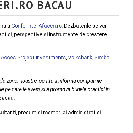
ERI.RO BACAU
mna a
Conferintei Afaceri.ro
. Dezbaterile se vor
ctici, perspective si instrumente de crestere
u
Acces Project Investments
,
Volksbank
,
Simba
 ale zonei noastre, pentru a informa companiile
ele pe care le avem si a promova bunele practici in
 Bacau.
sultanti, precum si membri ai administratiei