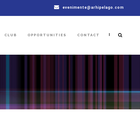
evenimente@arhipelago.com
|
CLUB
OPPORTUNITIES
CONTACT