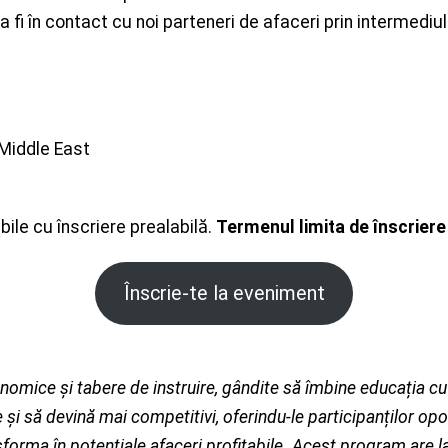
 a fi în contact cu noi parteneri de afaceri prin intermediu
 Middle East
ibile cu înscriere prealabilă.
Termenul limita de înscriere
Înscrie-te la eveniment
nomice și tabere de instruire, gândite să îmbine educația cu
i să devină mai competitivi, oferindu-le participanților oportu
forma în potențiale afaceri profitabile. Acest program are la