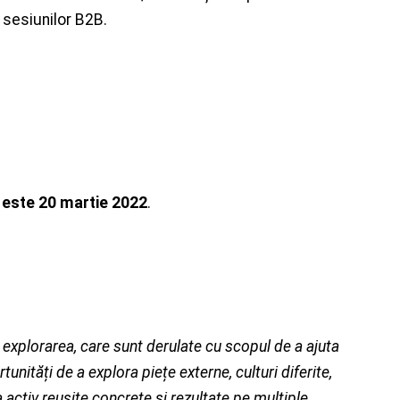
l sesiunilor B2B.
 este 20 martie 2022
.
 explorarea, care sunt derulate cu scopul de a ajuta
nități de a explora piețe externe, culturi diferite,
 activ reușite concrete și rezultate pe multiple