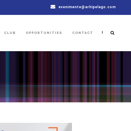
evenimente@arhipelago.com
|
CLUB
OPPORTUNITIES
CONTACT