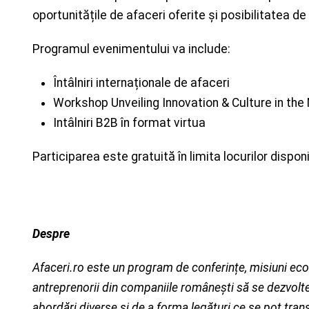
oportunitățile de afaceri oferite și posibilitatea de
Programul evenimentului va include:
Întâlniri internaționale de afaceri
Workshop Unveiling Innovation & Culture in the
Intâlniri B2B în format virtua
Participarea este gratuită în limita locurilor dispon
Despre
Afaceri.ro este un program de conferințe, misiuni eco
antreprenorii din companiile românești să se dezvolte ș
abordări diverse și de a forma legături ce se pot trans