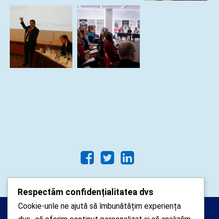
Respectăm confidențialitatea dvs
Cookie-urile ne ajută să îmbunătățim experiența
Arhipelago Interactive © 2010-