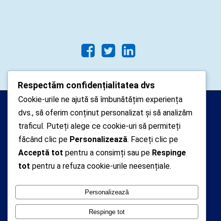
Respectăm confidențialitatea dvs
Cookie-urile ne ajută să îmbunătățim experiența
Arhipelago Interactive © 2010-
dvs., să oferim conținut personalizat și să analizăm
2024. Toate drepturile rezervate.
traficul. Puteți alege ce cookie-uri să permiteți
Datele cu caracter personal
făcând clic pe
Personalizează
. Faceți clic pe
Acceptă tot
pentru a consimți sau pe
Respinge
colectate pe acest site sunt administrate de un
tot
pentru a refuza cookie-urile neesențiale.
operator
autorizat inregistrat cu nr. 7381 la Autoritatea
Personalizează
Nationala de Supraveghere a Prelucrarii Datelor cu
Caracter Personal
Respinge tot