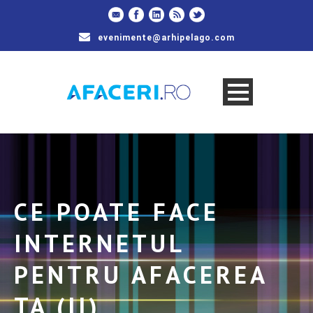
evenimente@arhipelago.com
CE POATE FACE
INTERNETUL
PENTRU AFACEREA
TA (II)