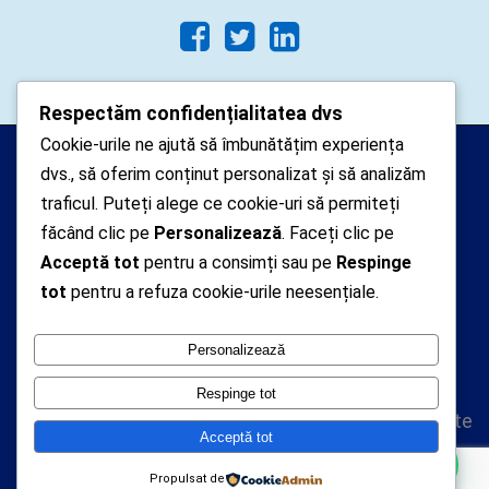
Respectăm confidențialitatea dvs
Cookie-urile ne ajută să îmbunătățim experiența
Arhipelago Interactive © 2010-
dvs., să oferim conținut personalizat și să analizăm
2024. Toate drepturile rezervate.
traficul. Puteți alege ce cookie-uri să permiteți
Datele cu caracter personal
făcând clic pe
Personalizează
. Faceți clic pe
colectate pe acest site sunt administrate de un
Acceptă tot
pentru a consimți sau pe
Respinge
tot
pentru a refuza cookie-urile neesențiale.
operator
autorizat inregistrat cu nr. 7381 la Autoritatea
Personalizează
Nationala de Supraveghere a Prelucrarii Datelor cu
Caracter Personal
Respinge tot
Politica de confidentialitate
Acceptă tot
Politica cookie-uri
Propulsat de
A.N.P.C.