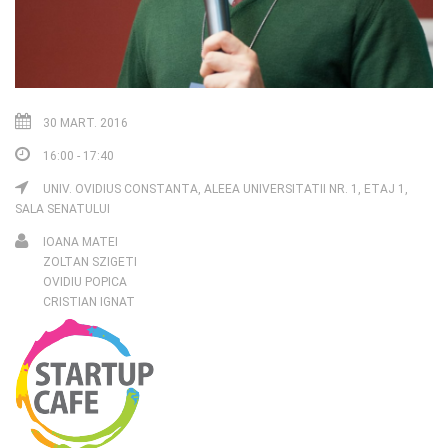
30 MART. 2016
16:00 - 17:40
UNIV. OVIDIUS CONSTANTA, ALEEA UNIVERSITATII NR. 1, ETAJ 1,
SALA SENATULUI
IOANA MATEI
ZOLTAN SZIGETI
OVIDIU POPICA
CRISTIAN IGNAT