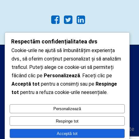
Respectăm confidențialitatea dvs
Cookie-urile ne ajută să îmbunătățim experiența
Arhipelago Interactive © 2010-
dvs., să oferim conținut personalizat și să analizăm
2024. Toate drepturile rezervate.
traficul. Puteți alege ce cookie-uri să permiteți
Datele cu caracter personal
făcând clic pe
Personalizează
. Faceți clic pe
colectate pe acest site sunt administrate de un
Acceptă tot
pentru a consimți sau pe
Respinge
tot
pentru a refuza cookie-urile neesențiale.
operator
autorizat inregistrat cu nr. 7381 la Autoritatea
Personalizează
Nationala de Supraveghere a Prelucrarii Datelor cu
Caracter Personal
Respinge tot
Politica de confidentialitate
Acceptă tot
Politica cookie-uri