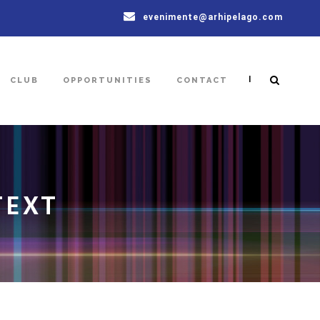
evenimente@arhipelago.com
|
CLUB
OPPORTUNITIES
CONTACT
TEXT