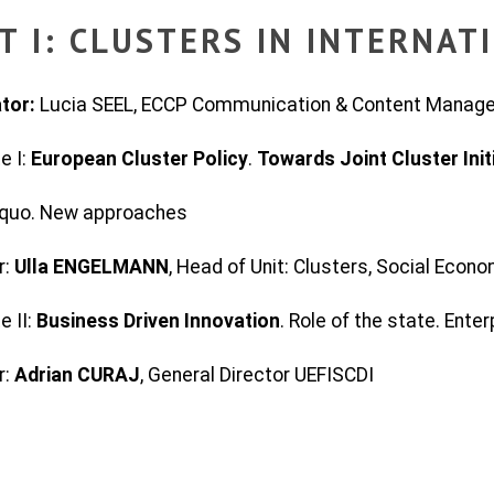
T I: CLUSTERS IN INTERNA
tor:
Lucia SEEL, ECCP Communication & Content Manage
e I:
European Cluster Policy
.
Towards Joint Cluster Init
 quo. New approaches
r:
Ulla ENGELMANN
, Head of Unit: Clusters, Social Eco
e II:
Business Driven Innovation
. Role of the state. Ent
r:
Adrian CURAJ
, General Director UEFISCDI