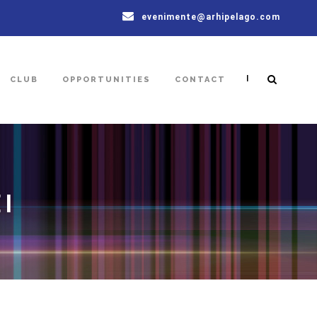
evenimente@arhipelago.com
|
CLUB
OPPORTUNITIES
CONTACT
I