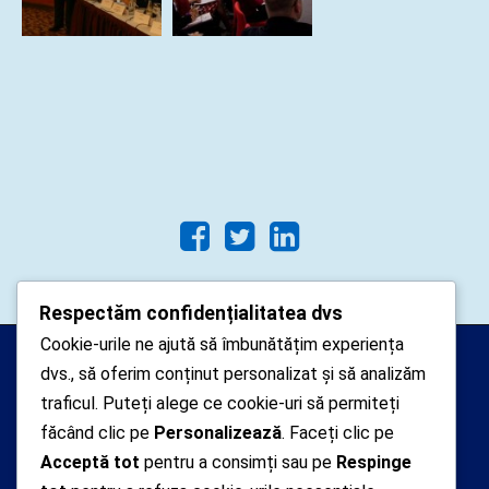
Respectăm confidențialitatea dvs
Cookie-urile ne ajută să îmbunătățim experiența
Arhipelago Interactive © 2010-
dvs., să oferim conținut personalizat și să analizăm
2024. Toate drepturile rezervate.
traficul. Puteți alege ce cookie-uri să permiteți
Datele cu caracter personal
făcând clic pe
Personalizează
. Faceți clic pe
Acceptă tot
pentru a consimți sau pe
Respinge
colectate pe acest site sunt administrate de un