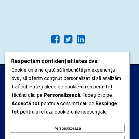
Respectăm confidențialitatea dvs
Cookie-urile ne ajută să îmbunătățim experiența
Arhipelago Interactive © 2010-
dvs., să oferim conținut personalizat și să analizăm
2024. Toate drepturile rezervate.
traficul. Puteți alege ce cookie-uri să permiteți
Datele cu caracter personal
făcând clic pe
Personalizează
. Faceți clic pe
Acceptă tot
pentru a consimți sau pe
Respinge
colectate pe acest site sunt administrate de un
tot
pentru a refuza cookie-urile neesențiale.
operator
autorizat inregistrat cu nr. 7381 la Autoritatea
Personalizează
Nationala de Supraveghere a Prelucrarii Datelor cu