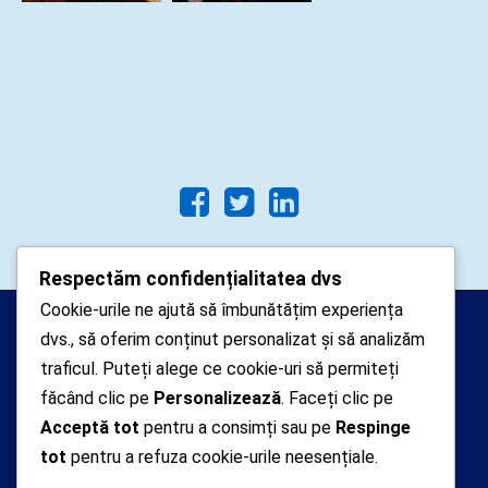
Respectăm confidențialitatea dvs
Cookie-urile ne ajută să îmbunătățim experiența
Arhipelago Interactive © 2010-
dvs., să oferim conținut personalizat și să analizăm
2024. Toate drepturile rezervate.
traficul. Puteți alege ce cookie-uri să permiteți
Datele cu caracter personal
făcând clic pe
Personalizează
. Faceți clic pe
Acceptă tot
pentru a consimți sau pe
Respinge
colectate pe acest site sunt administrate de un
tot
pentru a refuza cookie-urile neesențiale.
operator