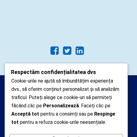
Respectăm confidențialitatea dvs
Cookie-urile ne ajută să îmbunătățim experiența
Arhipelago Interactive © 2010-
dvs., să oferim conținut personalizat și să analizăm
2024. Toate drepturile rezervate.
traficul. Puteți alege ce cookie-uri să permiteți
Datele cu caracter personal
făcând clic pe
Personalizează
. Faceți clic pe
Acceptă tot
pentru a consimți sau pe
Respinge
colectate pe acest site sunt administrate de un
tot
pentru a refuza cookie-urile neesențiale.
operator
autorizat inregistrat cu nr. 7381 la Autoritatea