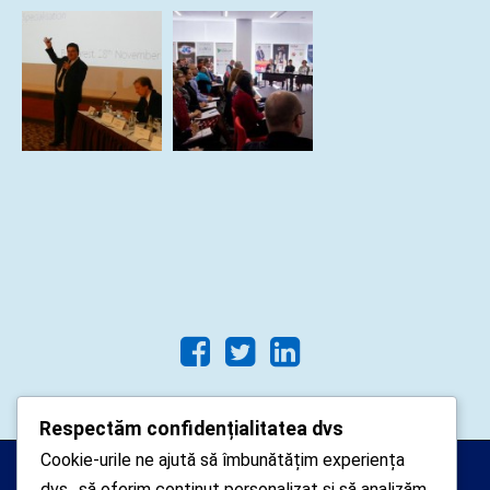
Respectăm confidențialitatea dvs
Cookie-urile ne ajută să îmbunătățim experiența
Arhipelago Interactive © 2010-
dvs., să oferim conținut personalizat și să analizăm