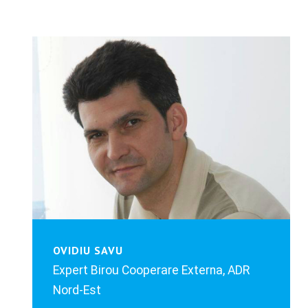
OVIDIU SAVU
Expert Birou Cooperare Externa, ADR
Nord-Est