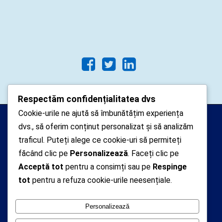
Respectăm confidențialitatea dvs
Cookie-urile ne ajută să îmbunătățim experiența
Arhipelago Interactive © 2010-
dvs., să oferim conținut personalizat și să analizăm
2024. Toate drepturile rezervate.
traficul. Puteți alege ce cookie-uri să permiteți
Datele cu caracter personal
făcând clic pe
Personalizează
. Faceți clic pe
Acceptă tot
pentru a consimți sau pe
Respinge
colectate pe acest site sunt administrate de un
tot
pentru a refuza cookie-urile neesențiale.
operator
autorizat inregistrat cu nr. 7381 la Autoritatea
Personalizează
Nationala de Supraveghere a Prelucrarii Datelor cu