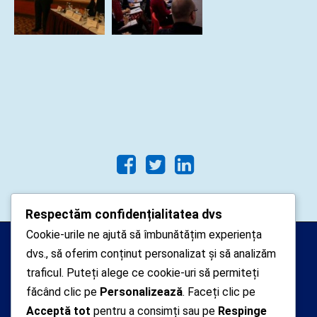
Respectăm confidențialitatea dvs
Cookie-urile ne ajută să îmbunătățim experiența
Arhipelago Interactive © 2010-
dvs., să oferim conținut personalizat și să analizăm
2024. Toate drepturile rezervate.
traficul. Puteți alege ce cookie-uri să permiteți
Datele cu caracter personal
făcând clic pe
Personalizează
. Faceți clic pe
Acceptă tot
pentru a consimți sau pe
Respinge
colectate pe acest site sunt administrate de un