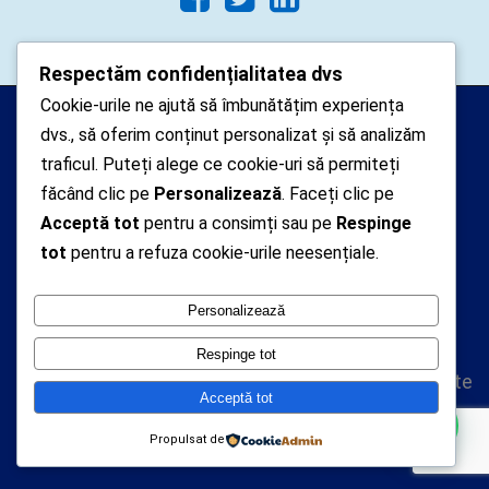
Respectăm confidențialitatea dvs
Cookie-urile ne ajută să îmbunătățim experiența
Arhipelago Interactive © 2010-
dvs., să oferim conținut personalizat și să analizăm
2024. Toate drepturile rezervate.
traficul. Puteți alege ce cookie-uri să permiteți
Datele cu caracter personal
făcând clic pe
Personalizează
. Faceți clic pe
Acceptă tot
pentru a consimți sau pe
Respinge
colectate pe acest site sunt administrate de un
tot
pentru a refuza cookie-urile neesențiale.
operator
autorizat inregistrat cu nr. 7381 la Autoritatea
Personalizează
Nationala de Supraveghere a Prelucrarii Datelor cu
Caracter Personal
Respinge tot
Politica de confidentialitate
Acceptă tot
Politica cookie-uri
Propulsat de
A.N.P.C.