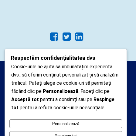
Respectăm confidențialitatea dvs
Cookie-urile ne ajută să îmbunătățim experiența
Arhipelago Interactive © 2010-
dvs., să oferim conținut personalizat și să analizăm
2024. Toate drepturile rezervate.
traficul. Puteți alege ce cookie-uri să permiteți
Datele cu caracter personal
făcând clic pe
Personalizează
. Faceți clic pe
Acceptă tot
pentru a consimți sau pe
Respinge
colectate pe acest site sunt administrate de un
tot
pentru a refuza cookie-urile neesențiale.
operator
autorizat inregistrat cu nr. 7381 la Autoritatea
Personalizează
Nationala de Supraveghere a Prelucrarii Datelor cu
Caracter Personal
Respinge tot