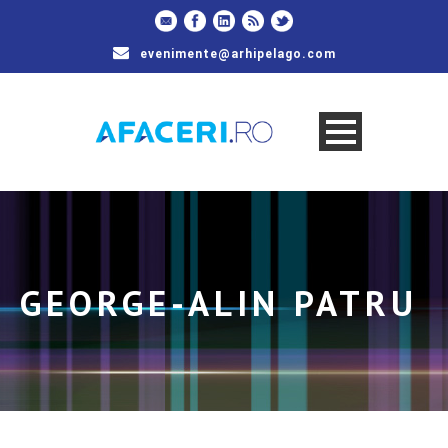
evenimente@arhipelago.com
GEORGE-ALIN PATRU