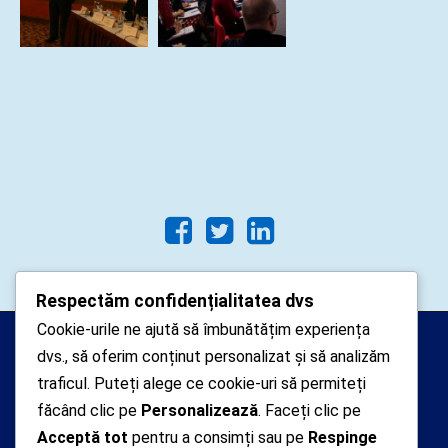
Respectăm confidențialitatea dvs
Cookie-urile ne ajută să îmbunătățim experiența
Arhipelago Interactive © 2010-
dvs., să oferim conținut personalizat și să analizăm
2024. Toate drepturile rezervate.
traficul. Puteți alege ce cookie-uri să permiteți
Datele cu caracter personal
făcând clic pe
Personalizează
. Faceți clic pe
Acceptă tot
pentru a consimți sau pe
Respinge
colectate pe acest site sunt administrate de un