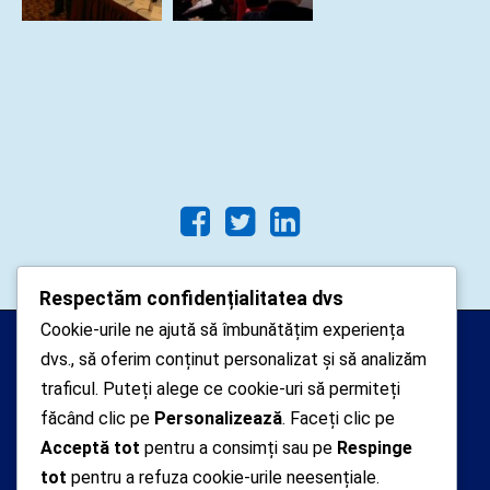
Respectăm confidențialitatea dvs
Cookie-urile ne ajută să îmbunătățim experiența
Arhipelago Interactive © 2010-
dvs., să oferim conținut personalizat și să analizăm
2024. Toate drepturile rezervate.
traficul. Puteți alege ce cookie-uri să permiteți
Datele cu caracter personal
făcând clic pe
Personalizează
. Faceți clic pe
Acceptă tot
pentru a consimți sau pe
Respinge
colectate pe acest site sunt administrate de un
tot
pentru a refuza cookie-urile neesențiale.
operator