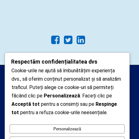
Respectăm confidențialitatea dvs
Cookie-urile ne ajută să îmbunătățim experiența
Arhipelago Interactive © 2010-
dvs., să oferim conținut personalizat și să analizăm
2024. Toate drepturile rezervate.
traficul. Puteți alege ce cookie-uri să permiteți
Datele cu caracter personal
făcând clic pe
Personalizează
. Faceți clic pe
Acceptă tot
pentru a consimți sau pe
Respinge
colectate pe acest site sunt administrate de un
tot
pentru a refuza cookie-urile neesențiale.
operator
autorizat inregistrat cu nr. 7381 la Autoritatea
Personalizează
Nationala de Supraveghere a Prelucrarii Datelor cu