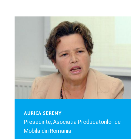
AURICA SERENY
Presedinte, Asociatia Producatorilor de
Mobila din Romania