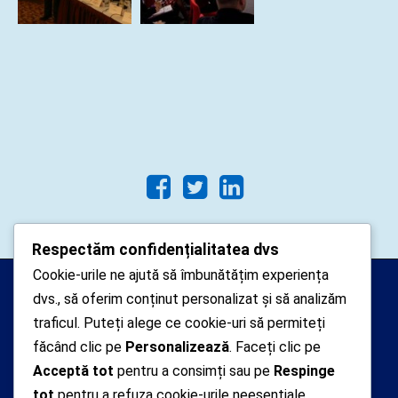
Respectăm confidențialitatea dvs
Cookie-urile ne ajută să îmbunătățim experiența
Arhipelago Interactive © 2010-
dvs., să oferim conținut personalizat și să analizăm
2024. Toate drepturile rezervate.
traficul. Puteți alege ce cookie-uri să permiteți
Datele cu caracter personal
făcând clic pe
Personalizează
. Faceți clic pe
Acceptă tot
pentru a consimți sau pe
Respinge
colectate pe acest site sunt administrate de un
tot
pentru a refuza cookie-urile neesențiale.
operator