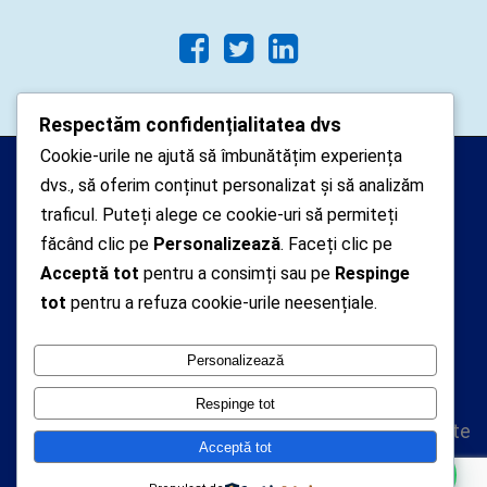
Respectăm confidențialitatea dvs
Cookie-urile ne ajută să îmbunătățim experiența
Arhipelago Interactive © 2010-
dvs., să oferim conținut personalizat și să analizăm
2024. Toate drepturile rezervate.
traficul. Puteți alege ce cookie-uri să permiteți
Datele cu caracter personal
făcând clic pe
Personalizează
. Faceți clic pe
Acceptă tot
pentru a consimți sau pe
Respinge
colectate pe acest site sunt administrate de un
tot
pentru a refuza cookie-urile neesențiale.
operator
autorizat inregistrat cu nr. 7381 la Autoritatea
Personalizează
Nationala de Supraveghere a Prelucrarii Datelor cu
Caracter Personal
Respinge tot
Politica de confidentialitate
Acceptă tot
Politica cookie-uri