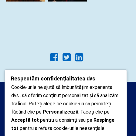
Respectăm confidențialitatea dvs
Cookie-urile ne ajută să îmbunătățim experiența
Arhipelago Interactive © 2010-
dvs., să oferim conținut personalizat și să analizăm
2024. Toate drepturile rezervate.
traficul. Puteți alege ce cookie-uri să permiteți
Datele cu caracter personal
făcând clic pe
Personalizează
. Faceți clic pe
Acceptă tot
pentru a consimți sau pe
Respinge
colectate pe acest site sunt administrate de un
tot
pentru a refuza cookie-urile neesențiale.
operator