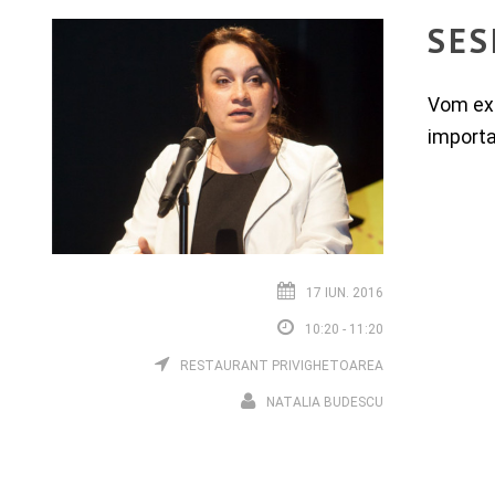
SES
Vom exp
importa
17 IUN. 2016
10:20 - 11:20
RESTAURANT PRIVIGHETOAREA
NATALIA BUDESCU