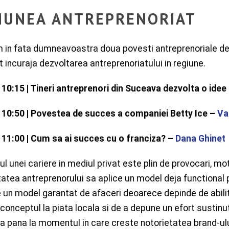
IUNEA ANTREPRENORIAT
in fata dumneavoastra doua povesti antreprenoriale de s
t incuraja dezvoltarea antreprenoriatului in regiune.
 10:15 | Tineri antreprenori din Suceava dezvolta o ide
 10:50 | Povestea de succes a companiei Betty Ice –
Va
 11:00 | Cum sa ai succes cu o franciza? –
Dana Ghinet
ul unei cariere in mediul privat este plin de provocari, mo
itatea antreprenorului sa aplice un model deja functional p
 un model garantat de afaceri deoarece depinde de abili
conceptul la piata locala si de a depune un efort sustin
a pana la momentul in care creste notorietatea brand-ului,