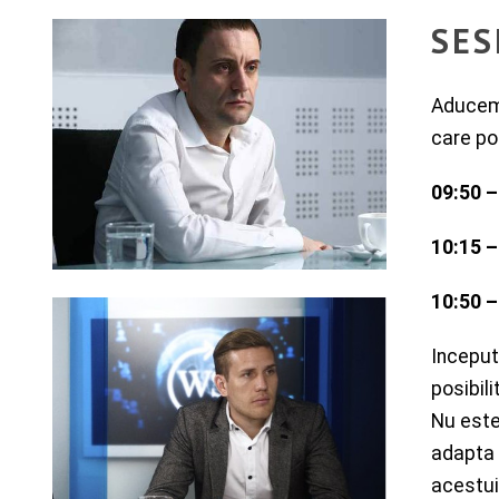
SES
Aducem 
care po
09:50 –
10:15 –
10:50 –
Inceput
posibil
Nu este
adapta 
acestui