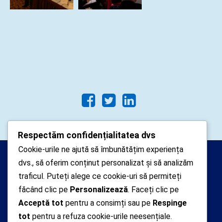
Respectăm confidențialitatea dvs
Cookie-urile ne ajută să îmbunătățim experiența
Arhipelago Interactive © 2010-
dvs., să oferim conținut personalizat și să analizăm
2024. Toate drepturile rezervate.
traficul. Puteți alege ce cookie-uri să permiteți
Datele cu caracter personal
făcând clic pe
Personalizează
. Faceți clic pe
Acceptă tot
pentru a consimți sau pe
Respinge
colectate pe acest site sunt administrate de un
tot
pentru a refuza cookie-urile neesențiale.
operator