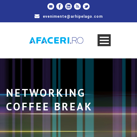
evenimente@arhipelago.com
NETWORKING
COFFEE BREAK