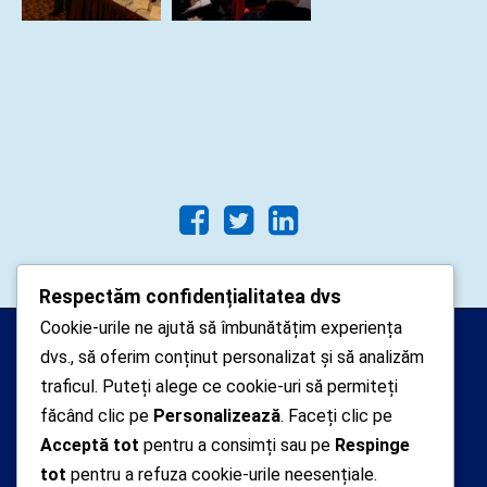
Respectăm confidențialitatea dvs
Cookie-urile ne ajută să îmbunătățim experiența
Arhipelago Interactive © 2010-
dvs., să oferim conținut personalizat și să analizăm
2024. Toate drepturile rezervate.
traficul. Puteți alege ce cookie-uri să permiteți
Datele cu caracter personal
făcând clic pe
Personalizează
. Faceți clic pe
Acceptă tot
pentru a consimți sau pe
Respinge
colectate pe acest site sunt administrate de un
tot
pentru a refuza cookie-urile neesențiale.
operator