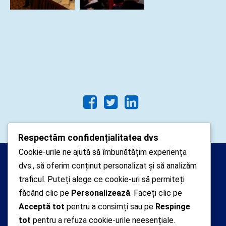
Respectăm confidențialitatea dvs
Cookie-urile ne ajută să îmbunătățim experiența
Arhipelago Interactive © 2010-
dvs., să oferim conținut personalizat și să analizăm
2024. Toate drepturile rezervate.
traficul. Puteți alege ce cookie-uri să permiteți
Datele cu caracter personal
făcând clic pe
Personalizează
. Faceți clic pe
Acceptă tot
pentru a consimți sau pe
Respinge
colectate pe acest site sunt administrate de un
tot
pentru a refuza cookie-urile neesențiale.
operator