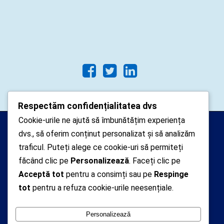
Respectăm confidențialitatea dvs
Cookie-urile ne ajută să îmbunătățim experiența
Arhipelago Interactive © 2010-
dvs., să oferim conținut personalizat și să analizăm
2024. Toate drepturile rezervate.
traficul. Puteți alege ce cookie-uri să permiteți
Datele cu caracter personal
făcând clic pe
Personalizează
. Faceți clic pe
Acceptă tot
pentru a consimți sau pe
Respinge
colectate pe acest site sunt administrate de un
tot
pentru a refuza cookie-urile neesențiale.
operator
autorizat inregistrat cu nr. 7381 la Autoritatea
Personalizează
Nationala de Supraveghere a Prelucrarii Datelor cu