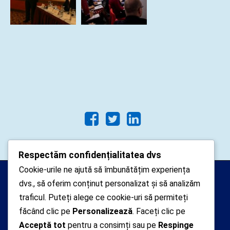
Respectăm confidențialitatea dvs
Cookie-urile ne ajută să îmbunătățim experiența
Arhipelago Interactive © 2010-
dvs., să oferim conținut personalizat și să analizăm
2024. Toate drepturile rezervate.
traficul. Puteți alege ce cookie-uri să permiteți
Datele cu caracter personal
făcând clic pe
Personalizează
. Faceți clic pe
Acceptă tot
pentru a consimți sau pe
Respinge
colectate pe acest site sunt administrate de un