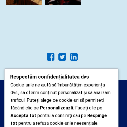
Respectăm confidențialitatea dvs
Cookie-urile ne ajută să îmbunătățim experiența
Arhipelago Interactive © 2010-
dvs., să oferim conținut personalizat și să analizăm
2024. Toate drepturile rezervate.
traficul. Puteți alege ce cookie-uri să permiteți
Datele cu caracter personal
făcând clic pe
Personalizează
. Faceți clic pe
Acceptă tot
pentru a consimți sau pe
Respinge
colectate pe acest site sunt administrate de un
tot
pentru a refuza cookie-urile neesențiale.
operator