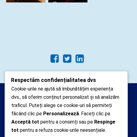
Respectăm confidențialitatea dvs
Cookie-urile ne ajută să îmbunătățim experiența
Arhipelago Interactive © 2010-
dvs., să oferim conținut personalizat și să analizăm
2024. Toate drepturile rezervate.
traficul. Puteți alege ce cookie-uri să permiteți
Datele cu caracter personal
făcând clic pe
Personalizează
. Faceți clic pe
Acceptă tot
pentru a consimți sau pe
Respinge
colectate pe acest site sunt administrate de un
tot
pentru a refuza cookie-urile neesențiale.
operator